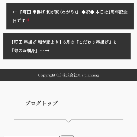
←
『町田 串揚げ 和が家 (わがや)』 ◆祝◆ 本日は1周年記念
日です
【町田 串揚げ 和が家より】6月の『こだわり串揚げ』と
『旬のお刺身』…
→
Copyright (C) 株式会社M's planning
ブログトップ