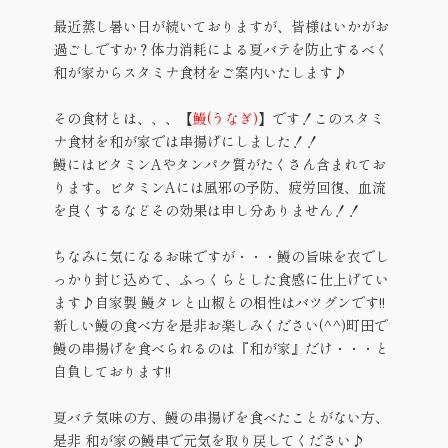
最近蒸し暑い日が続いておりますが、皆様はいかがお
過ごしですか？体力消耗による夏バテを防止するべく
和が家からスタミナ食材をご案内いたします♪
その食材とは、、、【
鰻(うなぎ)
】です！このスタミ
ナ食材を和が家では串揚げにしました！！
鰻にはビタミンAやタンパク質がたくさん含まれてお
ります。ビタミンAには風邪の予防、疲労回復、血流
を良くするなどその効果は申し分ありません！！
ちなみに気になるお味ですが・・・鰻の旨味を衣でし
っかり封じ込めて、ふっくらとした食感に仕上げてい
ます♪自家製 鰻タレと山椒との相性はバツグンです!!
新しい鰻の食べ方を是非お楽しみください(^^)町田で
鰻の串揚げを食べられるのは『和が家』だけ・・・と
自負しております!!
夏バテ気味の方、鰻の串揚げを食べたことがない方、
是非 和が家の鰻串で元気を取り戻してください♪