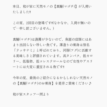
本日、和が家に天然モノの【真鯒(マゴチ)】が入荷い
たしました!!
この夏、2回目の登場です!!(なかなか、入荷が無いの
で…申し訳ございません。)
真鯒(マゴチ)は漁獲が少ないので、魚屋の店頭にはあ
まり出回らない珍しい魚です。薄造りの刺身は別名
「テッサナミ」と呼ばれており、河豚(フグ)に匹敵す
る美味しさと評価されています。高タンパク、低カロ
リー、低脂肪、低コレステロールなので女性やアスリ
ートには大変に重宝される魚です!!
今年の夏、最後のご紹介になるかもしれない天然モノ
の【真鯒(マゴチ)のお刺身】を是非ご賞味ください♪
和が家スタッフ一同より